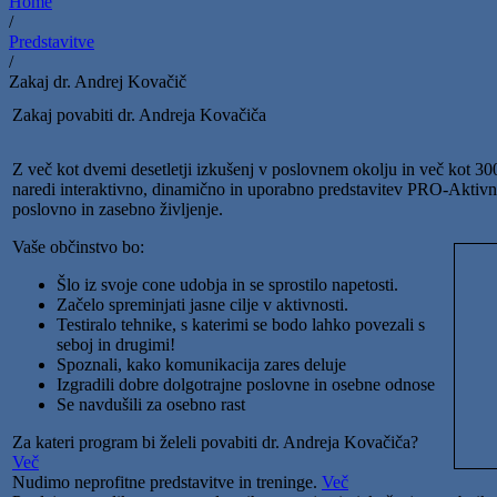
Home
/
Predstavitve
/
Zakaj dr. Andrej Kovačič
Zakaj povabiti dr. Andreja Kovačiča
Z več kot dvemi desetletji izkušenj v poslovnem okolju in več kot 3
naredi interaktivno, dinamično in uporabno predstavitev PRO-Aktivn
poslovno in zasebno življenje.
Vaše občinstvo bo:
Šlo iz svoje cone udobja in se sprostilo napetosti.
Začelo spreminjati jasne cilje v aktivnosti.
Testiralo tehnike, s katerimi se bodo lahko povezali s
seboj in drugimi!
Spoznali, kako komunikacija zares deluje
Izgradili dobre dolgotrajne poslovne in osebne odnose
Se navdušili za osebno rast
Za kateri program bi želeli povabiti dr. Andreja Kovačiča?
Več
Nudimo neprofitne predstavitve in treninge.
Več