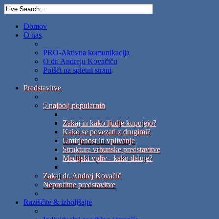
Domov
O nas
PRO-Aktivna komunikacija
O dr. Andreju Kovačiču
Poišči na spletni strani
Predstavitve
5 najbolj popularnih
Zakaj in kako ljudje kupujejo?
Kako se povezati z drugimi?
Umirjenost in vplivanje
Struktura vrhunske predstavitve
Medijski vpliv - kako deluje?
Zakaj dr. Andrej Kovačič
Neprofitne predstavitve
Raziščite & izboljšajte